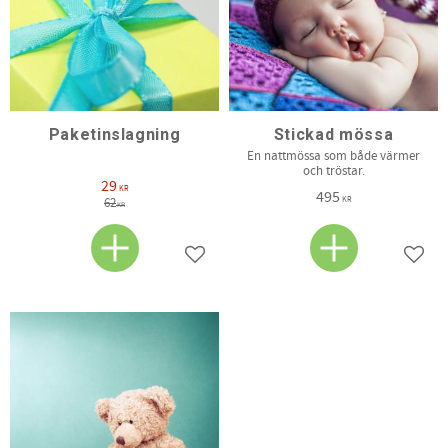
Paketinslagning
Stickad mössa
En nattmössa som både värmer
och tröstar.
29
KR
495
KR
62
KR
Lägg till i favoriter
Lägg t