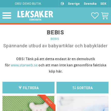
OBS! DEMO BUTIK
Sverige
Svenska
SEK
Meny
FAVORIT
KUND
BEBIS
BEBIS
Spännande utbud av babyartiklar och babykläder
OBS! Tänk på att detta endast är en demobutik
för
www.starweb.se
och att man inte kan genomföra faktiska
köp här.
FILTRERA
SORTERA
NYHET