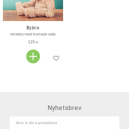
Björn
Världens mest kramade nalle.
125
KR
Lägg till i favoriter
Nyhetsbrev