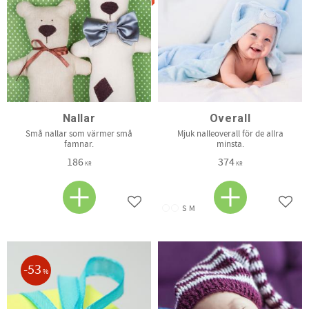
Nallar
Overall
Små nallar som värmer små
Mjuk nalleoverall för de allra
famnar.
minsta.
186
374
KR
KR
Lägg till i favoriter
Lägg t
S
M
53
%