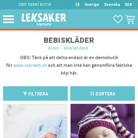
OBS! DEMO BUTIK
Sverige
Svenska
SEK
Meny
FAVORIT
KUND
BEBISKLÄDER
BEBIS
BEBISKLÄDER
OBS! Tänk på att detta endast är en demobutik
för
www.starweb.se
och att man inte kan genomföra faktiska
köp här.
FILTRERA
SORTERA