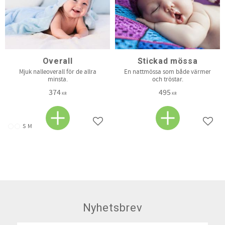
Overall
Stickad mössa
Mjuk nalleoverall för de allra
En nattmössa som både värmer
minsta.
och tröstar.
374
495
KR
KR
Lägg till i favoriter
Lägg t
S
M
Nyhetsbrev