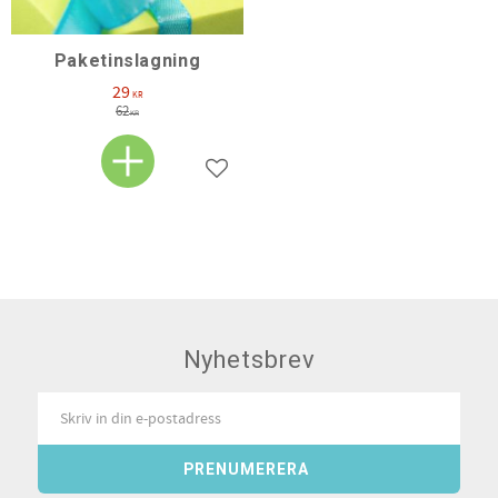
Paketinslagning
29
KR
62
KR
Lägg till i favoriter
Nyhetsbrev
PRENUMERERA