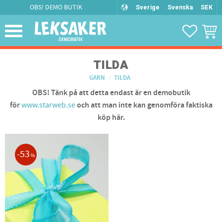
OBS! DEMO BUTIK
Sverige
Svenska
SEK
Meny
FAVORIT
KUND
TILDA
GARN
TILDA
OBS! Tänk på att detta endast är en demobutik
för
www.starweb.se
och att man inte kan genomföra faktiska
köp här.
53
%